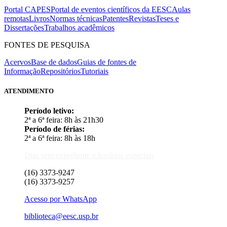
Portal CAPES
Portal de eventos científicos da EESC
Aulas
remotas
Livros
Normas técnicas
Patentes
Revistas
Teses e
Dissertações
Trabalhos acadêmicos
FONTES DE PESQUISA
Acervos
Base de dados
Guias de fontes de
Informação
Repositórios
Tutoriais
ATENDIMENTO
Período letivo:
2ª a 6ª feira: 8h às 21h30
Período de férias:
2ª a 6ª feira: 8h às 18h
Dias sem expediente e horários especiais
(16) 3373-9247
(16) 3373-9257
Acesso por WhatsApp
biblioteca@eesc.usp.br