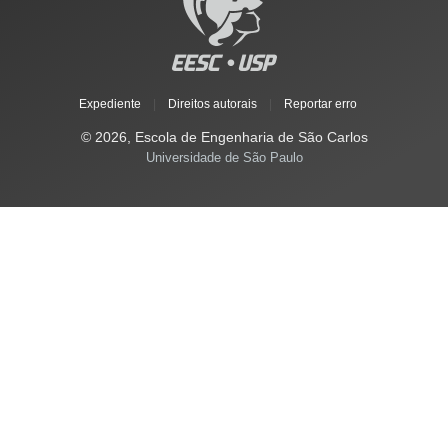
Expediente
|
Direitos autorais
|
Reportar erro
© 2026, Escola de Engenharia de São Carlos
Universidade de São Paulo