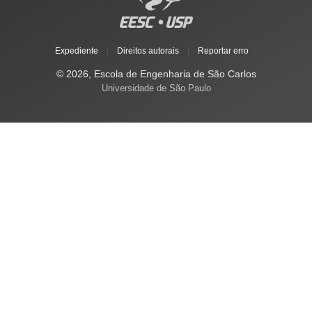
Expediente
|
Direitos autorais
|
Reportar erro
© 2026, Escola de Engenharia de São Carlos
Universidade de São Paulo