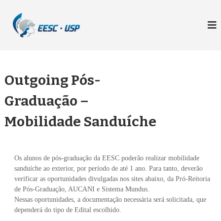
P
C
u
l
o
a
m
r
u
p
n
a
i
Outgoing Pós-
r
c
a
Graduação –
a
o
c
ç
Mobilidade Sanduíche
o
ã
n
o
t
E
e
E
Os alunos de pós-graduação da EESC poderão realizar mobilidade
ú
sanduíche ao exterior, por período de até 1 ano. Para tanto, deverão
S
d
verificar as oportunidades divulgadas nos sites abaixo, da Pró-Reitoria
C
o
de Pós-Graduação, AUCANI e Sistema Mundus.
Nessas oportunidades, a documentação necessária será solicitada, que
dependerá do tipo de Edital escolhido.